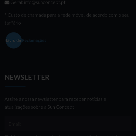
Geral:
info@sunconcept.pt
* Custo de chamada para a rede móvel, de acordo com o seu
tarifário
NEWSLETTER
Assine a nossa newsletter para receber notícias e
atualizações sobre a Sun Concept
Email:
Autorizo a recolha e tratamento do endereço de email para efeitos de comunicação de