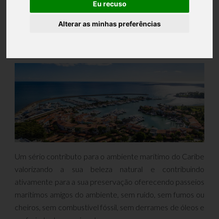
Eu recuso
Atracado na marina da Casa de Campo, em La Romana,
Républica Dominicana, o Cat 12 Lounge com 2 motores
Alterar as minhas preferências
elétricos de 50kW e 160 kW de baterias, está quase a
começar a sua operação marítimo turística local.
Um sério contributo para o ambiente marítimo do Caribe
valorizando a sua beleza natural e contribuindo
ativamente para a sua preservação oferecendo passeios
marítimos amigos do ambiente, sem ruido, sem fumos ou
cheiros, sem combustível fóssil, sem derrames de óleos e