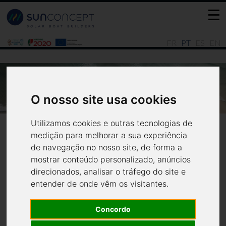
FR
PT
ES
EN
CAT 12.0 LOUNGE EM LA ROMANA
O nosso site usa cookies
Notícias
Últimas
Utilizamos cookies e outras tecnologias de
medição para melhorar a sua experiência
de navegação no nosso site, de forma a
mostrar conteúdo personalizado, anúncios
direcionados, analisar o tráfego do site e
Cat 12.0 Lounge em La
entender de onde vêm os visitantes.
Romana
Concordo