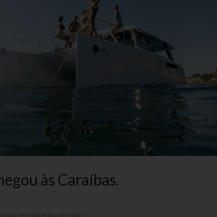
hegou às Caraíbas.
cana, pronto para operar!