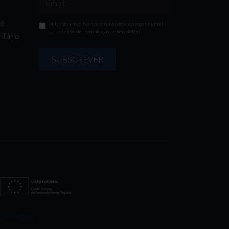
Email:
de
Autorizo a recolha e tratamento do endereço de email
para efeitos de comunicação de newsletter
ifário
SUBSCREVER
chnologies