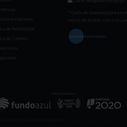
Geral:
info@sunconcept.pt
riências
* Custo de chamada para a re
untas frequentes
móvel, de acordo com o seu tar
tica de Privacidade
tica de Cookies
nanciados
igurador
Cofinanciado por:
n Concept | Solar Boat Builders |
Desenvolvido por Bluetrend Te