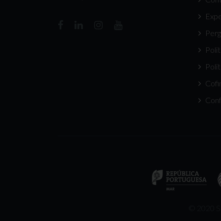
Expe
Perg
Poli
Poli
Cofi
Conf
© 2020 Su