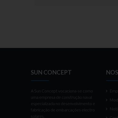
SUN CONCEPT
NOS
A Sun Concept vocaciona-se como
Emp
uma empresa de construção naval
Mod
especializada no desenvolvimento e
Notí
fabricação de embarcações electro
solares,
Cont