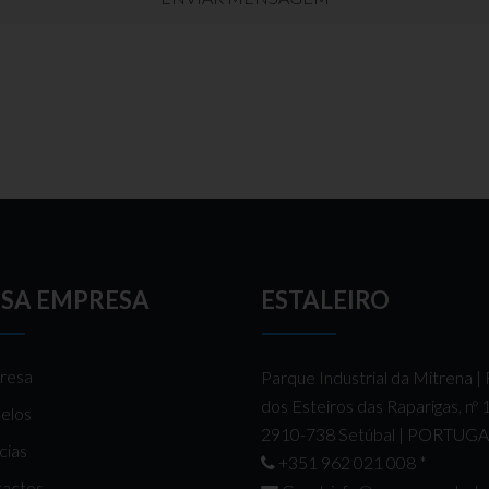
SA EMPRESA
ESTALEIRO
resa
Parque Industrial da Mitrena |
dos Esteiros das Raparigas, nº
elos
2910-738 Setúbal | PORTUG
cias
+351 962 021 008
*
actos