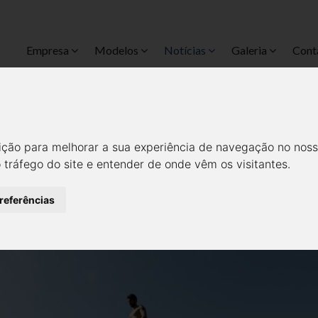
Empresa
Modelos
Notícias
Galeria
Cont
2.0 LOUNGE JÁ CHEGOU ÀS C
Notícias
Todas
ição para melhorar a sua experiência de navegação no noss
o tráfego do site e entender de onde vêm os visitantes.
preferências