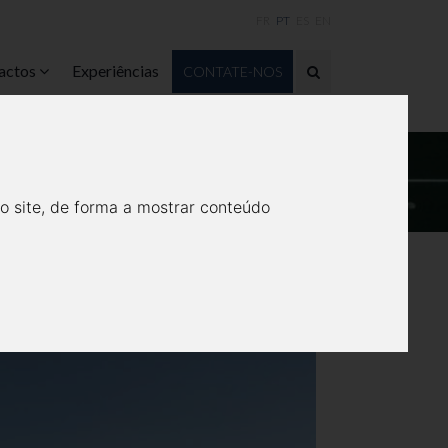
FR
PT
ES
EN
actos
Experiências
CONTATE-NOS
ARAÍBAS.
o site, de forma a mostrar conteúdo