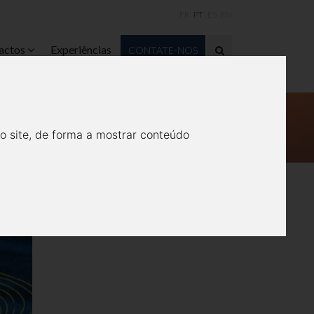
FR
PT
ES
EN
actos
Experiências
CONTATE-NOS
 PORTUGAL - PRÉMIO
SMO
o site, de forma a mostrar conteúdo