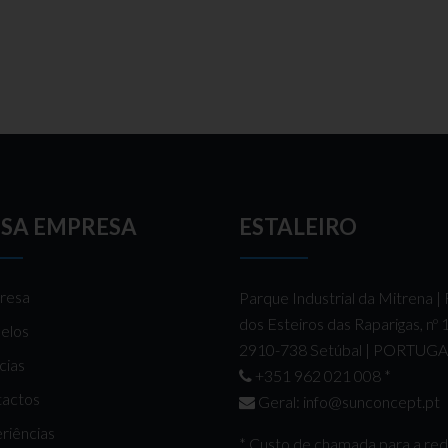
SA EMPRESA
ESTALEIRO
resa
Parque Industrial da Mitrena |
dos Esteiros das Raparigas, nº
elos
2910-738 Setúbal | PORTUG
cias
+351 962 021 008
*
actos
Geral:
info@sunconcept.pt
riências
* Custo de chamada para a re