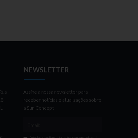
NEWSLETTER
 Rua
Assine a nossa newsletter para
 18
receber notícias e atualizações sobre
AL
a Sun Concept
Email:
de
Autorizo a recolha e tratamento do endereço de email