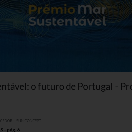
ntável: o futuro de Portugal - P
NCEDOR – SUN CONCEPT
 - pág. 6