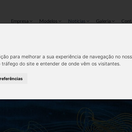
Empresa
Modelos
Notícias
Galeria
Cont
 SUSTENTÁVEL: O FUTURO DE
OVAÇÃO E EMPREENDEDORI
ição para melhorar a sua experiência de navegação no noss
o tráfego do site e entender de onde vêm os visitantes.
Notícias
Media
preferências