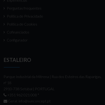
Experiências
Perguntas frequentes
Politica de Privacidade
Politica de Cookies
Cofinanciados
Configurador
ESTALEIRO
Parque Industrial da Mitrena | Rua dos Esteiros das Raparigas,
nº 18
2910-738 Setúbal | PORTUGAL
+351 962 021 008
*
Geral:
info@sunconcept.pt