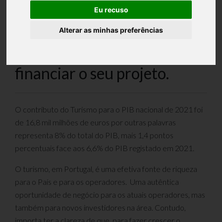
Eu recuso
Acelerar a
Alterar as minhas preferências
Descarbonização! Como
financiar o seu projeto.
O contributo do Turismo para o PIB nacional de 2021 foi
de 16,8 mil milhões de euros por outras palavras
representa 8% do total do PIB, mais 1,4 pontos
percentuais face aos 6,6% do PIB registado em 2021.
O turismo, em Portugal, é uma efetiva fonte de riqueza
para o País e para os operadores. Uma autêntica
oportunidade de negócio para os atuais operadores, mas
também para novos investidores na área. Contudo,
importa ter a clareza de que, para fazer crescer o