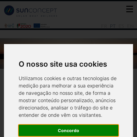
FR
PT
ES
EN
ACELERAR A DESCARBONIZAÇÃO! COMO
FINANCIAR O SEU PROJETO.
O nosso site usa cookies
Home
Últimas notícias
Utilizamos cookies e outras tecnologias de
medição para melhorar a sua experiência
de navegação no nosso site, de forma a
mostrar conteúdo personalizado, anúncios
direcionados, analisar o tráfego do site e
entender de onde vêm os visitantes.
Concordo