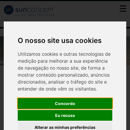
FR
PT
ES
EN
O nosso site usa cookies
Visão
VISÃO
Utilizamos cookies e outras tecnologias de
A Sun Concept tem como visão promover a utilização de
medição para melhorar a sua experiência
energias renováveis no sector da Náutica, criando soluções
de navegação no nosso site, de forma a
tecnológicas integradas, com o intuito de desenvolver
mostrar conteúdo personalizado, anúncios
embarcações não poluentes, energeticamente eficientes e
direcionados, analisar o tráfego do site e
independentes, acreditando-se que o respeito pelos limites
entender de onde vêm os visitantes.
ecológicos do ecossistema terrestre é condição base, não
negociável, para o desenvolvimento sócio económico.
Concordo
Eu recuso
Alterar as minhas preferências