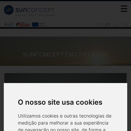
FR
PT
ES
EN
SUNCONCEPT EVO 7.0 CRUISE
O nosso site usa cookies
Utilizamos cookies e outras tecnologias de
medição para melhorar a sua experiência
de navegação no nosso site, de forma a