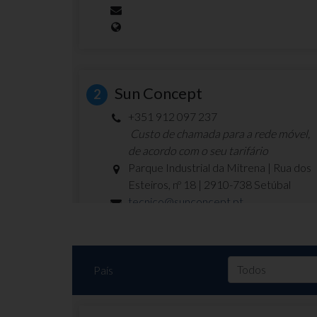
rbaer@pavanaservices.com
www.pavanaservices.com
Sun Concept
2
+351 912 097 237
SEAWAY Lisboa
4
Custo de chamada para a rede móvel,
de acordo com o seu tarifário
+351 969 849 248
Parque Industrial da Mitrena | Rua dos
Custo de chamada para a rede móvel,
Esteiros, nº 18 | 2910-738 Setúbal
de acordo com o seu tarifário
tecnico@sunconcept.pt
Edifício Gonçalves Zarco, Loja 9 Doca
www.sunconcept.pt
de Alcântara, 1350-352 Lisboa
seaway@seaway.pt
www.seaway.pt
País