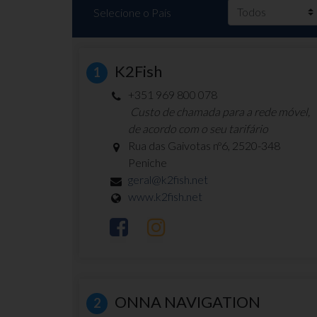
Selecione o País
K2Fish
1
+351 969 800 078
Custo de chamada para a rede móvel,
de acordo com o seu tarifário
Rua das Gaivotas nº6, 2520-348
Peniche
geral@k2fish.net
www.k2fish.net
ONNA NAVIGATION
2