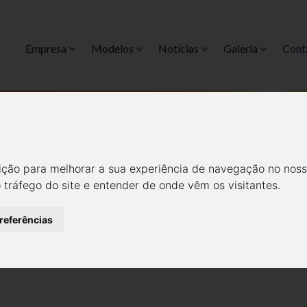
Empresa
Modelos
Notícias
Galeria
Cont
ESTALEIRO
Home
Contactos
ição para melhorar a sua experiência de navegação no noss
o tráfego do site e entender de onde vêm os visitantes.
preferências