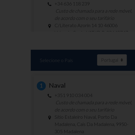
+34 636 118 239
Custo de chamada para a rede móvel,
de acordo com o seu tarifário
C/Literato Azorin 14 10 46006
Valencia, Spain, VAT ID B-98642747
info@onnavigation.io
www.onnavigation.io
Selecione o País
Naval
1
PAVANA SERVICES
3
+351 910 034 004
+34 605 256 162
Custo de chamada para a rede móvel,
Custo de chamada para a rede móvel,
de acordo com o seu tarifário
de acordo com o seu tarifário
Sitio Estaleiro Naval, Porto Da
Rúa das Pontes 4, Porto do Molle
Madalena, Cais Da Madalena, 9950-
36350 Nigrán, Pontevedra
305 Madalena