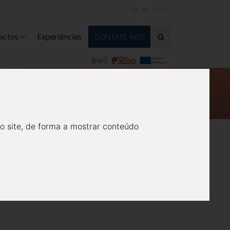
FR
PT
ES
EN
actos
Experiências
CONTATE-NOS
o site, de forma a mostrar conteúdo