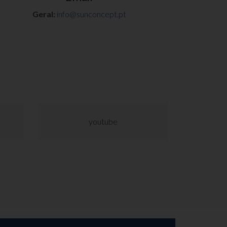
Geral:
info@sunconcept.pt
youtube