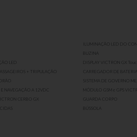
ILUMINAÇÃO LED DO CO
BUZINA
ÇÃO LED
DISPLAY VICTRON GX Touc
 PASSAGEIROS + TRIPULAÇÃO
CARREGADOR DE BATERI
PORÃO
SISTEMA DE GOVERNO M
 E NAVEGAÇÃO A 12VDC
MÓDULO GSM e GPS VICT
VICTRON CERBO GX
GUARDA CORPO
OCIDAS
BÚSSOLA