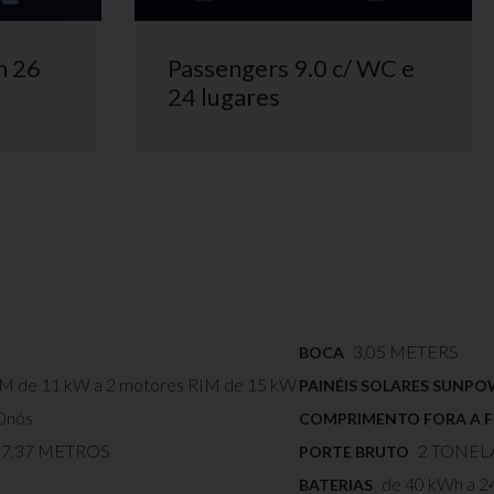
m 26
Passengers 9.0 c/ WC e
24 lugares
3,05 METERS
BOCA
IM de 11 kW a 2 motores RIM de 15 kW
PAINÉIS SOLARES SUNP
10nós
COMPRIMENTO FORA A 
7,37 METROS
2 TONEL
PORTE BRUTO
de 40 kWh a 2
BATERIAS