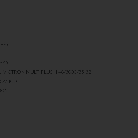
NVÉS
h 50
VICTRON MULTIPLUS-II 48/3000/35-32
A
ECANICO
RON