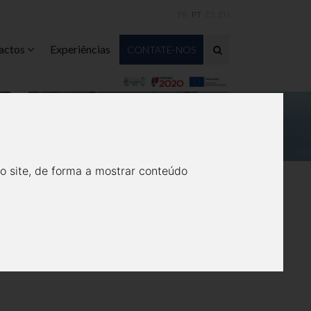
FR
PT
ES
EN
actos
Experiências
CONTATE-NOS
o site, de forma a mostrar conteúdo