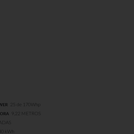
25 de 170Whp
OWER
9,22 METROS
FORA
ADAS
40 kWh