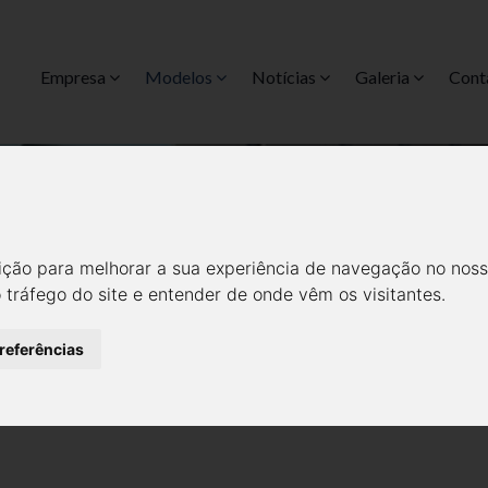
Empresa
Modelos
Notícias
Galeria
Cont
PRO 9.0 PASSENGERS
Modelos
PRO 9.0 PASSENGERS
ição para melhorar a sua experiência de navegação no noss
o tráfego do site e entender de onde vêm os visitantes.
RS 9.0
preferências