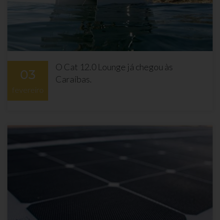
O Cat 12.0 Lounge já chegou às
03
Caraíbas.
fevereiro