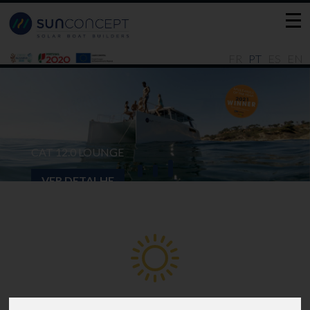
FR
PT
ES
EN
CAT 12.0 LOUNGE
VER DETALHE
Movidos pelo Sol