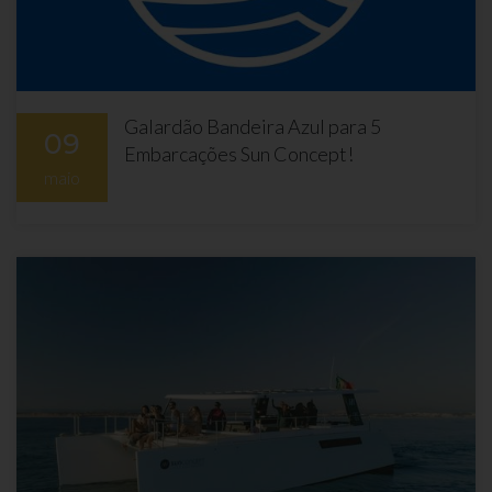
Galardão Bandeira Azul para 5
09
Embarcações Sun Concept!
maio