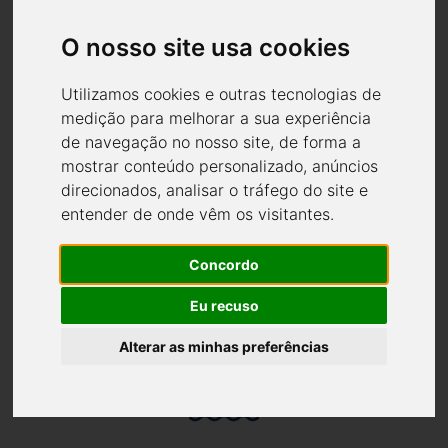
O nosso site usa cookies
Navegar em rios, lagos e mares utilizando a energia o Sol,
dispensando os combustíveis fosseis.
Utilizamos cookies e outras tecnologias de
medição para melhorar a sua experiência
de navegação no nosso site, de forma a
mostrar conteúdo personalizado, anúncios
direcionados, analisar o tráfego do site e
entender de onde vêm os visitantes.
Zero emissões
Concordo
Anulamos a emissão de gases, cheiros e derrames.
Eu recuso
Alterar as minhas preferências