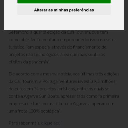
Alterar as minhas preferências
De acordo com o publicado no Jornal de negócios a
capital de risco estatal lança amanhã, dia 30 de
Setembro, a quarta edição da Call Tourism, que tem
como objetivo fomentar o empreendedorismo no setor
turístico, “em especial através do financiamento de
projetos não tecnológicos, área que mais sentiu os
efeitos da pandemia".
De acordo com a mesma notícia, nos últimas três edições
da Call Tourism, a Portugal Ventures investiu 9,5 milhões
de euros em 14 projetos turísticos, entre os quais se
conta a Algarve Sun Boats, apresentada como "a primeira
empresa de turismo marítimo do Algarve a operar com
uma frota 100% ecológica”.
Para saber mais,
clique aqui