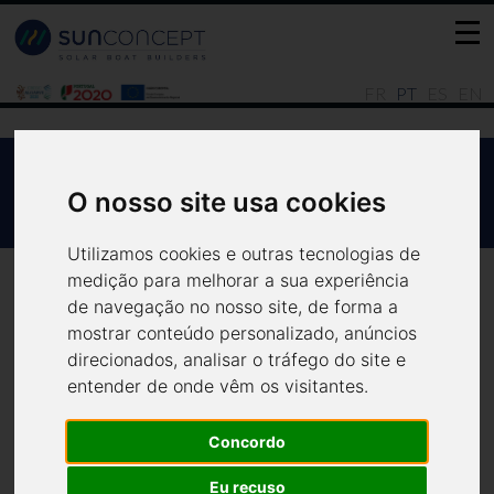
FR
PT
ES
EN
PORTUGAL VENTURES TEM 10 MILHÕES
O nosso site usa cookies
PARA INVESTIR AO ESTILO SUN BOATS
Notícias
Todas
Utilizamos cookies e outras tecnologias de
medição para melhorar a sua experiência
de navegação no nosso site, de forma a
mostrar conteúdo personalizado, anúncios
direcionados, analisar o tráfego do site e
Portugal Ventures tem 10
entender de onde vêm os visitantes.
milhões para investir ao
Concordo
estilo Sun Boats
Eu recuso