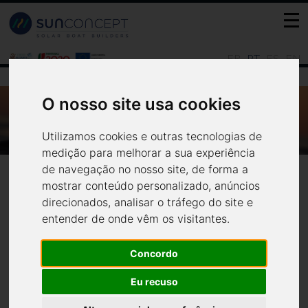
FR
PT
ES
EN
O nosso site usa cookies
WWW.JN.PT - BARCO SOLAR VAI FAZER
PASSEIOS TURÍSTICOS E LIGAR MARINAS
DA PÓVOA
Utilizamos cookies e outras tecnologias de
medição para melhorar a sua experiência
Notícias
Media
de navegação no nosso site, de forma a
mostrar conteúdo personalizado, anúncios
direcionados, analisar o tráfego do site e
entender de onde vêm os visitantes.
Concordo
Eu recuso