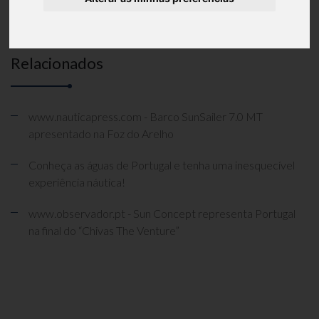
terá lugar no Centro de Congressos da FIL em Lisboa.
nauticapress.pt
Para saber mais clique em
Relacionados
www.nauticapress.com - Barco SunSailer 7.0 MT
apresentado na Foz do Arelho
Conheça as águas de Portugal e tenha uma inesquecível
experiência náutica!
www.observador.pt - Sun Concept representa Portugal
na final do “Chivas The Venture”