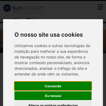
FR
PT
ES
EN
O nosso site usa cookies
WWW.NAUTICAPRESS.COM - SUN
CONCEPT NA OCEANS BUSINESS WEEK
Utilizamos cookies e outras tecnologias de
www.nauticapress.com - Sun
medição para melhorar a sua experiência
Notícias
Media
de navegação no nosso site, de forma a
Concept na Oceans Business
mostrar conteúdo personalizado, anúncios
direcionados, analisar o tráfego do site e
Week
entender de onde vêm os visitantes.
Concordo
A Sun Concept é uma empresa portuguesa que está a desenvolver
Eu recuso
embarcações eletro-solares inovadoras e sustentáveis e estará
presente e 2 a 4 de Junho na Oceans Business Week (stand 2C17), que
Alterar as minhas preferências