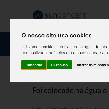
O nosso site usa cookies
FOI COLOCADO
Utilizamos cookies e outras tecnologias de med
personalizado, anúncios direcionados, analisar 
Concordo
Eu recuso
Alterar as minhas 
Foi colocado na água o
Olhão, dia 3 de Setembro de 2021 - Foi coloc