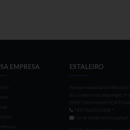
SA EMPRESA
ESTALEIRO
resa
Parque Industrial da Mitrena |
dos Esteiros das Raparigas, nº
elos
2910-738 Setúbal | PORTUG
cias
+351 962 021 008
*
actos
Geral:
info@sunconcept.pt
riências
* Custo de chamada para a re