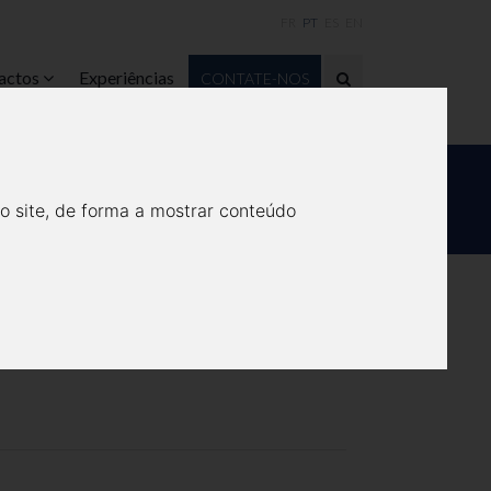
FR
PT
ES
EN
actos
Experiências
CONTATE-NOS
O 7.0 CRUISE.
o site, de forma a mostrar conteúdo