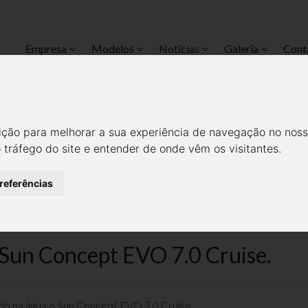
Empresa
Modelos
Notícias
Galeria
Cont
 NA ÁGUA O SUN CONCEPT EV
ição para melhorar a sua experiência de navegação no noss
Notícias
Todas
o tráfego do site e entender de onde vêm os visitantes.
preferências
 Sun Concept EVO 7.0 Cruise.
ado na água o Sun Concept EVO 7.0 Cruise.