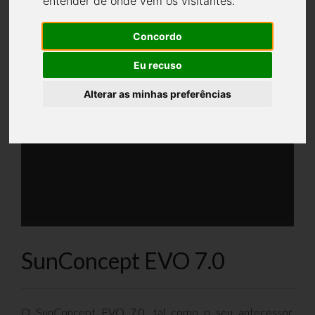
entender de onde vêm os visitantes.
Concordo
Eu recuso
Alterar as minhas preferências
SunConcept EVO 7.0
O SunConcept EVO 7.0, tal como o seu antecessor,