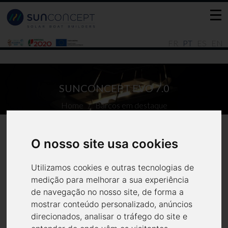
FR
PT
ES
EN
SUNCONCEPT EVO 7.0
Home
Barcos em destaque
O nosso site usa cookies
Utilizamos cookies e outras tecnologias de
medição para melhorar a sua experiência
de navegação no nosso site, de forma a
mostrar conteúdo personalizado, anúncios
direcionados, analisar o tráfego do site e