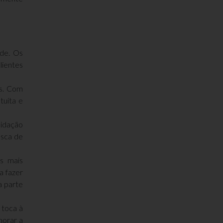
ade. Os
lientes
os. Com
tuita e
idação
esca de
s mais
a fazer
a parte
 toca à
horar a