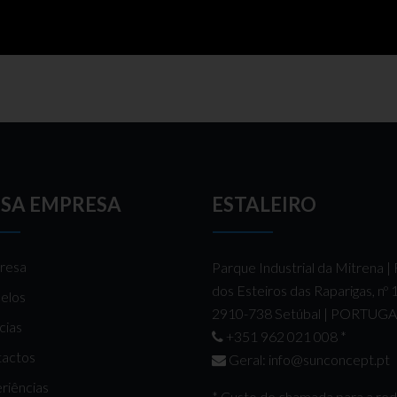
SA EMPRESA
ESTALEIRO
resa
Parque Industrial da Mitrena |
dos Esteiros das Raparigas, nº
elos
2910-738 Setúbal | PORTUG
cias
+351 962 021 008
*
actos
Geral:
info@sunconcept.pt
riências
* Custo de chamada para a re