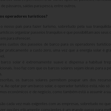
 de pássaros, saídas para pesca, entre outros.
os operadores turísticos?
 o nosso país para fazer turismo, sobretudo pela sua tranquilid
sticos organizar passeios tranquilos e que possibilitam aos seus c
tem para oferecer.
res custos dos passeios de barco para os operadores turístic
gar praticamente a custo zero, uma vez que a energia solar é gra
el.
barco solar é extremamente suave e dispensa a habitual trep
ionais. Isso faz com que os barcos solares sejam ideais para a p
s.
escritas, os barcos solares permitem poupar um dos recurso
a. Ao optar por um barco solar, o operador turístico está, não só 
mos económicos e de negócio, como também está a assumir a su
são cada vez mais exigentes com as empresas, sobretudo no que
 fazer opções eticamente conscientes é um grande passo para mel