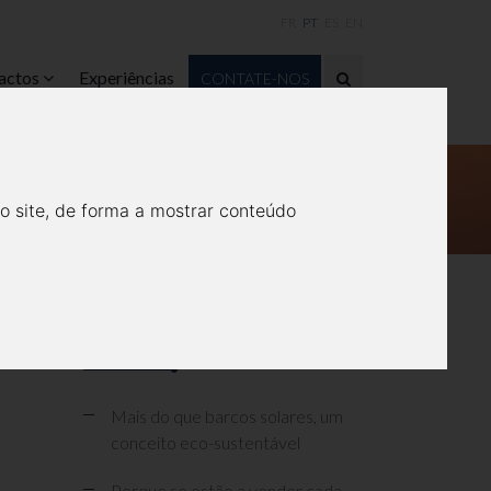
FR
PT
ES
EN
actos
Experiências
CONTATE-NOS
DORES TURÍSTICOS?
o site, de forma a mostrar conteúdo
Relacionados
Mais do que barcos solares, um
conceito eco-sustentável
Porque se estão a vender cada