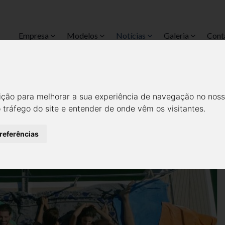
Empresa
Modelos
Notícias
Galeria
Cont
S SÃO IDEAIS PARA OS OPERA
ição para melhorar a sua experiência de navegação no noss
Notícias
Todas
o tráfego do site e entender de onde vêm os visitantes.
preferências