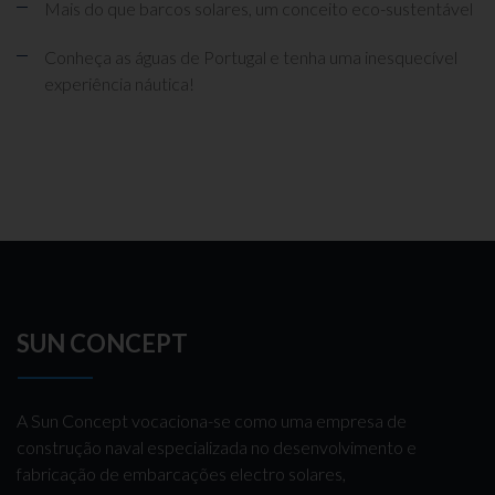
Mais do que barcos solares, um conceito eco-sustentável
Conheça as águas de Portugal e tenha uma inesquecível
experiência náutica!
SUN CONCEPT
A Sun Concept vocaciona-se como uma empresa de
construção naval especializada no desenvolvimento e
fabricação de embarcações electro solares,