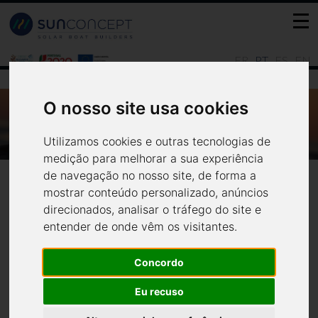
FR
PT
ES
EN
O nosso site usa cookies
FAZ 1 ANO QUE A AZIBO SOLAR BOAT
RECEBEU O SEU SUNSAILER 7.0.
Utilizamos cookies e outras tecnologias de
Notícias
Todas
medição para melhorar a sua experiência
de navegação no nosso site, de forma a
mostrar conteúdo personalizado, anúncios
direcionados, analisar o tráfego do site e
entender de onde vêm os visitantes.
Concordo
Faz 1 ano que a Azibo Solar
Eu recuso