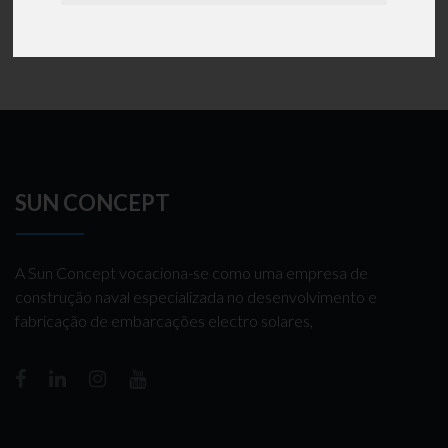
dinheirovivo.pt
Para saber mais clique em
SUN CONCEPT
A Sun Concept vocaciona-se como uma empresa de
construção naval especializada no desenvolvimento e
fabricação de embarcações electro solares,