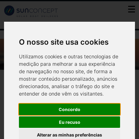
FR
PT
ES
EN
O nosso site usa cookies
WWW.DINHEIROVIVO.PT - ALÉM TEJO.
LARGAR TUDO PARA IR FAZER PASSEIOS DE
Utilizamos cookies e outras tecnologias de
www.dinheirovivo.pt - Além
BARCO NO RIO
medição para melhorar a sua experiência
de navegação no nosso site, de forma a
Notícias
Media
Tejo. Largar tudo para ir fazer
mostrar conteúdo personalizado, anúncios
direcionados, analisar o tráfego do site e
passeios de barco no rio
entender de onde vêm os visitantes.
Concordo
Ricardo e Inês trocaram o rebuliço lisboeta pela tranquilidade
Eu recuso
de Avis, em pleno Alentejo. Fazem passeios turísticos num
barco movido a energia solar.
Alterar as minhas preferências