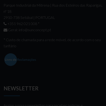
Parque Industrial da Mitrena | Rua dos Esteiros das Raparigas,
nº 18
2910-738 Setúbal | PORTUGAL
+351 962 021 008
*
Geral:
info@sunconcept.pt
* Custo de chamada para a rede móvel, de acordo com o seu
tarifário
NEWSLETTER
Assine a nossa newsletter para receber notícias e