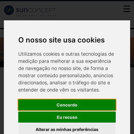
FR
PT
ES
EN
O nosso site usa cookies
WWW.VER.PT - O SOL QUANDO NASCE
Utilizamos cookies e outras tecnologias de
APROVEITA-SE
www.ver.pt - O sol quando
medição para melhorar a sua experiência
Notícias
Media
de navegação no nosso site, de forma a
nasce aproveita-se
mostrar conteúdo personalizado, anúncios
direcionados, analisar o tráfego do site e
entender de onde vêm os visitantes.
Navegar, navegar e nada gastar, nada desperdiçar, tudo poupar:
Concordo
combustível, ambiente, recursos naturais, comunidades
.
ver.pt
Para saber mais clique em
Eu recuso
Alterar as minhas preferências