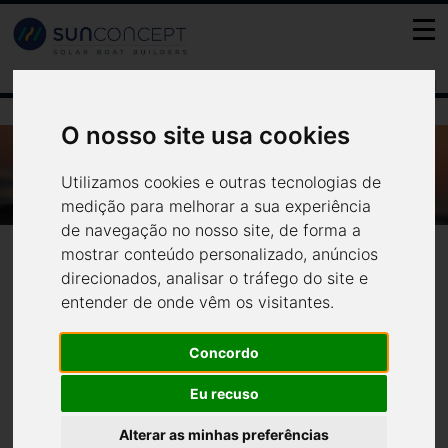
FR
PT
ES
EN
O nosso site usa cookies
WWW.AMBITUR.PT - BARCOS SOLARES
Utilizamos cookies e outras tecnologias de
PARA UM AMBIENTE SUSTENTÁVEL
www.ambitur.pt - Barcos
medição para melhorar a sua experiência
Notícias
Media
de navegação no nosso site, de forma a
Solares para um ambiente
mostrar conteúdo personalizado, anúncios
direcionados, analisar o tráfego do site e
sustentável
entender de onde vêm os visitantes.
Concordo
A Sun Concept constrói embarcações eletro-solares na busca
Eu recuso
constante de sinergias entre inovação, design industrial e
sustentabilidade.
Alterar as minhas preferências