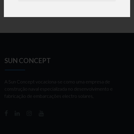
ambitur.pt
Para saber mais clique em
SUN CONCEPT
A Sun Concept vocaciona-se como uma empresa de
construção naval especializada no desenvolvimento e
fabricação de embarcações electro solares,