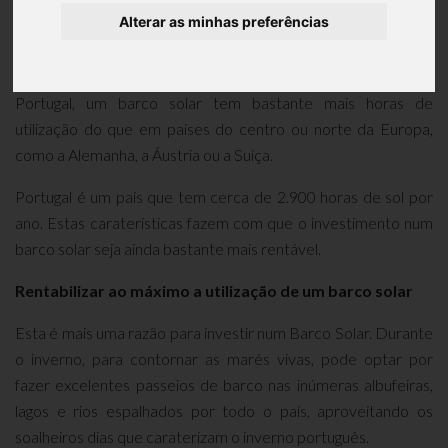
Alterar as minhas preferências
A pergunta até pode ser pertinente, à primeira vista. Mas,
atente-se bem nas especificidades do país onde temos a
sorte de viver para pensar duas vezes. A verdade é que, em
Portugal, um barco solar tem bastante mais horas de
utilização do que em países do centro ou norte da Europa,
como a Alemanha, a Áustria ou a Suíça.
Portugal é um país que tem cerca de 2.900 horas de sol por
ano. Estas caraterísticas fazem com que o investimento num
barco solar seja ainda bastante mais rentável.
Rentabilizar ao máximo a utilização de um barco solar
Esta é mais uma razão para investir num Barco Solar. Durante
o inverno, para contornar as marés vivas, pode optar por
fazer excelentes passeios de barco nas inúmeras albufeiras,
lagos e rios espalhados por todo o país, aproveitando os
soalheiros dias que caraterizam o inverno português.