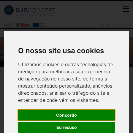
FR
PT
ES
EN
O nosso site usa cookies
UM BARCO SOLAR NO INVERNO?
Notícias
Todas
Utilizamos cookies e outras tecnologias de
medição para melhorar a sua experiência
de navegação no nosso site, de forma a
mostrar conteúdo personalizado, anúncios
direcionados, analisar o tráfego do site e
entender de onde vêm os visitantes.
Concordo
Um barco solar no inverno?
Eu recuso