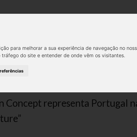
Empresa
Modelos
Notícias
Galeria
Cont
PT - SUN CONCEPT REPRES
ição para melhorar a sua experiência de navegação no noss
INAL DO “CHIVAS THE VENTUR
o tráfego do site e entender de onde vêm os visitantes.
Notícias
Media
preferências
n Concept representa Portugal n
nture”