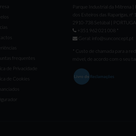
resa
Parque Industrial da Mitrena |
dos Esteiros das Raparigas, nº
elos
2910-738 Setúbal | PORTUG
cias
+351 962 021 008
*
actos
Geral:
info@sunconcept.pt
riências
* Custo de chamada para a re
untas frequentes
móvel, de acordo com o seu tar
tica de Privacidade
tica de Cookies
nanciados
igurador