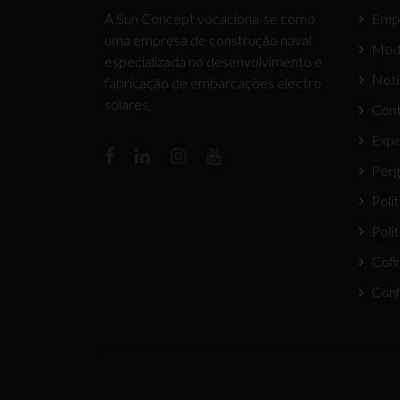
A Sun Concept vocaciona-se como
Emp
uma empresa de construção naval
Mod
especializada no desenvolvimento e
Notí
fabricação de embarcações electro
solares,
Cont
Expe
Perg
Poli
Poli
Cofi
Conf