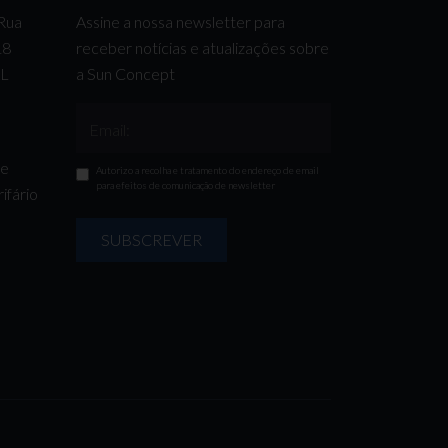
 Rua
Assine a nossa newsletter para
 18
receber notícias e atualizações sobre
AL
a Sun Concept
Email:
de
Autorizo a recolha e tratamento do endereço de email
para efeitos de comunicação de newsletter
ifário
SUBSCREVER