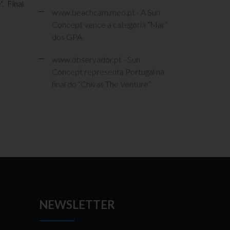
. Final
www.beachcam.meo.pt - A Sun
Concept vence a categoria “Mar”
dos GPA.
www.observador.pt - Sun
Concept representa Portugal na
final do “Chivas The Venture”
NEWSLETTER