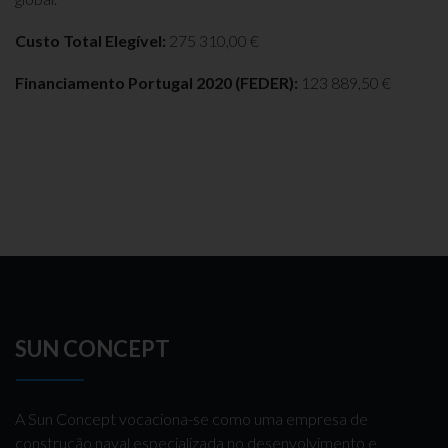
Custo Total Elegível:
275 310,00 €
Financiamento Portugal 2020 (FEDER):
123 889,50 €
SUN CONCEPT
A Sun Concept vocaciona-se como uma empresa de
construção naval especializada no desenvolvimento e