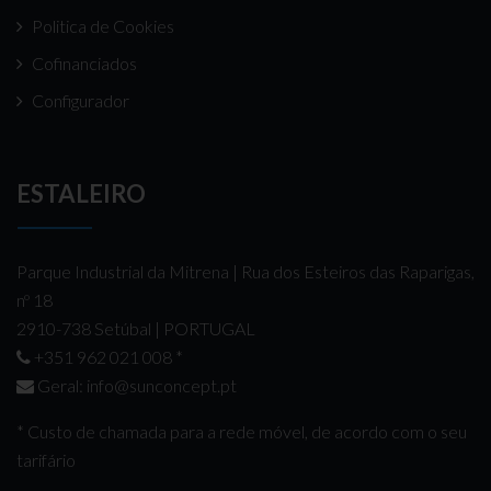
Politica de Cookies
Cofinanciados
Configurador
ESTALEIRO
Parque Industrial da Mitrena | Rua dos Esteiros das Raparigas,
nº 18
2910-738 Setúbal | PORTUGAL
+351 962 021 008
*
Geral:
info@sunconcept.pt
* Custo de chamada para a rede móvel, de acordo com o seu
tarifário