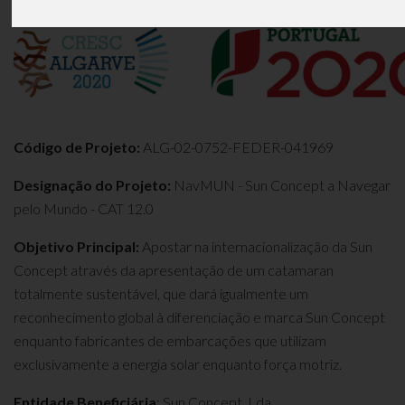
Código de Projeto:
ALG-02-0752-FEDER-041969
Designação do Projeto:
NavMUN - Sun Concept a Navegar
pelo Mundo - CAT 12.0
Objetivo Principal:
Apostar na internacionalização da Sun
Concept através da apresentação de um catamaran
totalmente sustentável, que dará igualmente um
reconhecimento global à diferenciação e marca Sun Concept
enquanto fabricantes de embarcações que utilizam
exclusivamente a energia solar enquanto força motriz.
Entidade Beneficiária
: Sun Concept, Lda