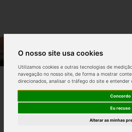
NAVMUN - SUNCONCEPT A NAVEGAR
PELO MUNDO CAT12.0. ALG-02-0752-
O nosso site usa cookies
NavMUN - Sunconcept a
FEDER-041969
Utilizamos cookies e outras tecnologias de mediçã
Empresa
Cofinanciamento
Navegar pelo Mundo
navegação no nosso site, de forma a mostrar conte
direcionados, analisar o tráfego do site e entender
CAT12.0. ALG-02-0752-
Concordo
FEDER-041969
Eu recuso
Alterar as minhas pr