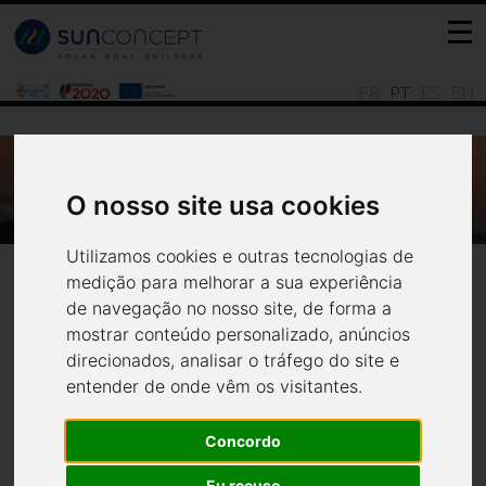
FR
PT
ES
EN
QUASE PRONTO! O PRÓXIMO SUN
CONCEPT CAT 12.0 LOUNGE ESTÁ NA SUA
O nosso site usa cookies
FASE FINAL DE PRODUÇÃO.
Notícias
Todas
Utilizamos cookies e outras tecnologias de
medição para melhorar a sua experiência
de navegação no nosso site, de forma a
mostrar conteúdo personalizado, anúncios
direcionados, analisar o tráfego do site e
Quase pronto! O próximo
entender de onde vêm os visitantes.
Sun Concept CAT 12.0
Concordo
Lounge está na sua fase
Eu recuso