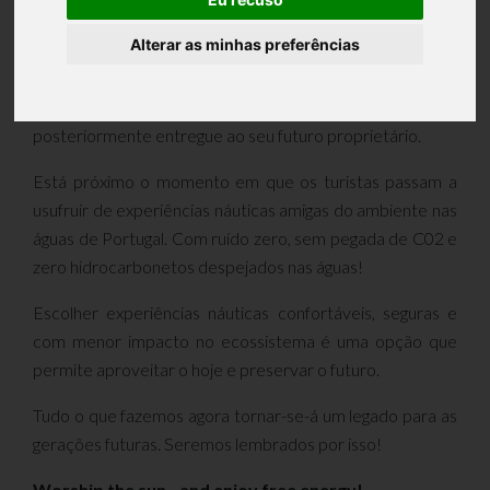
final de produção.
Alterar as minhas preferências
Dentro de dias irá ser testado em águas Algarvias e
posteriormente entregue ao seu futuro proprietário.
Está próximo o momento em que os turistas passam a
usufruir de experiências náuticas amigas do ambiente nas
águas de Portugal. Com ruído zero, sem pegada de C02 e
zero hidrocarbonetos despejados nas águas!
Escolher experiências náuticas confortáveis, seguras e
com menor impacto no ecossistema é uma opção que
permite aproveitar o hoje e preservar o futuro.
Tudo o que fazemos agora tornar-se-á um legado para as
gerações futuras. Seremos lembrados por isso!
Worship the sun - and enjoy free energy!